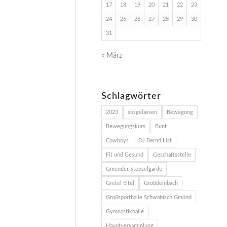
17
18
19
20
21
22
23
24
25
26
27
28
29
30
31
« März
Schlagwörter
2023
ausgelassen
Bewegung
Bewegungskurs
Bunt
Cowboys
DJ Bernd List
Fit und Gesund
Geschäftsstelle
Gmender Stöpselgarde
Gretel Eitel
Großdeinbach
Großsporthalle Schwäbisch Gmünd
Gymnastikhalle
Hauptversammlung