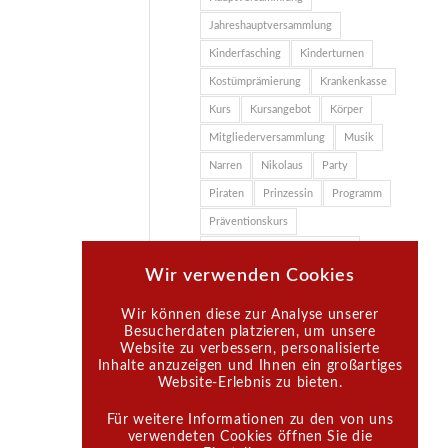
Jahreshauptversammlung
Kinderfasching
Kinderturnen
Kostümprämierung
Krankenkasse
Kurs
Kursangebot
Körper
Mitgliederversammlung
Musik
Narren
Nikolaus
Party
Piraten
Prinzessin
Programm
Präventionskurs
Rhythmische Sportgymnastik
Wir verwenden Cookies
Spaß
Sport
Tagesordnungspunkte
Training
Wir können diese zur Analyse unserer
Besucherdaten platzieren, um unsere
TSV
TSV-Halle
Website zu verbessern, personalisierte
TSV Großdeinbach
Ute Meinke
Inhalte anzuzeigen und Ihnen ein großartiges
Website-Erlebnis zu bieten.
Vereinsgaststätte
Vorstand
Zauberer
Zertifizierter Kurs
Für weitere Informationen zu den von uns
verwendeten Cookies öffnen Sie die