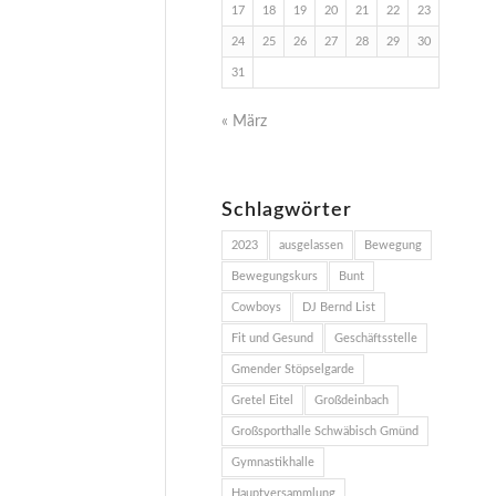
17
18
19
20
21
22
23
24
25
26
27
28
29
30
31
« März
Schlagwörter
2023
ausgelassen
Bewegung
Bewegungskurs
Bunt
Cowboys
DJ Bernd List
Fit und Gesund
Geschäftsstelle
Gmender Stöpselgarde
Gretel Eitel
Großdeinbach
Großsporthalle Schwäbisch Gmünd
Gymnastikhalle
Hauptversammlung