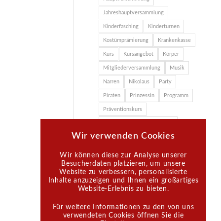
Jahreshauptversammlung
Kinderfasching
Kinderturnen
Kostümprämierung
Krankenkasse
Kurs
Kursangebot
Körper
Mitgliederversammlung
Musik
Narren
Nikolaus
Party
Piraten
Prinzessin
Programm
Präventionskurs
Rhythmische Sportgymnastik
Wir verwenden Cookies
Spaß
Sport
Tagesordnungspunkte
Training
Wir können diese zur Analyse unserer
Besucherdaten platzieren, um unsere
TSV
TSV-Halle
Website zu verbessern, personalisierte
TSV Großdeinbach
Ute Meinke
Inhalte anzuzeigen und Ihnen ein großartiges
Website-Erlebnis zu bieten.
Vereinsgaststätte
Vorstand
Zauberer
Zertifizierter Kurs
Für weitere Informationen zu den von uns
verwendeten Cookies öffnen Sie die